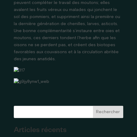
peuvent compléter le travail des moutons; elles
avalent les fruits véreux ou malades qui jonchent le
sol des pommiers, et suppriment ainsi la première ou
la dernière génération de chenilles, larves, asticots.
Une bonne complémentarité s’instaure entre oies et
moutons, ces derniers tondent l’herbe afin que les
oisons ne se perdent pas, et créent des biotopes
favorables aux couvaisons et à la circulation abritée
des jeunes anatidés.
Rechercher
Articles récents