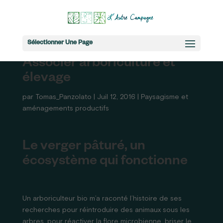
Sélectionner Une Page
Associer arboriculture et
élevage
par
Tomas_Panzolato
|
Juil 12, 2016
|
Paysagisme et
aménagements productifs
Le verger pâturé, un
écosystème qui fonctionne
Un arboriculteur bio m’a raconté l’histoire de ses
recherches pour réintroduire des animaux sous les
arbres, pour réactiver la flore microbienne, briser le