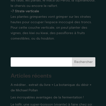
les radis, les panais, le maca du Pérou, la topinambour,
le chervis ou encore le raifort.
-7 Strate verticale
Les plantes grimpantes vont grimper sur les strates
hautes pour occuper l’espace inoccupé des troncs.
Pour cette couche verticale, on peut planter des
vignes, des kiwi ou kiwai, des passiflores à fruits
comestibles, ou du houblon.
Rechercher
Articles récents
A méditer… extrait du livre « La botanique du désir »
de Michael Pollan
Les incroyables avantages de la fermentation !
Le kéfir, une super-boisson (vivante) à faire chez soi