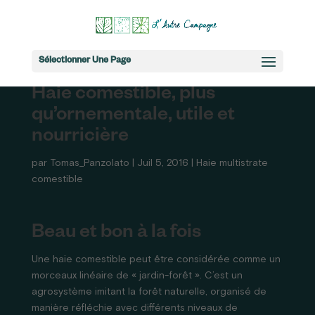
Sélectionner Une Page
Haie comestible, plus
qu’ornementale, utile et
nourricière
par
Tomas_Panzolato
|
Juil 5, 2016
|
Haie multistrate
comestible
Beau et bon à la fois
Une haie comestible peut être considérée comme un
morceaux linéaire de « jardin-forêt ». C’est un
agrosystème imitant la forêt naturelle, organisé de
manière réfléchie avec différents niveaux de