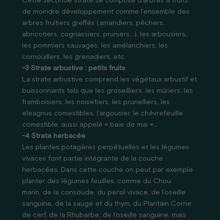
Cette seconde strate se compose d’arbres à fruits
de moindre développement comme l’ensemble des
arbres fruitiers greffés (amandiers, pêchers,
abricotiers, cognassiers, pruniers…), les arbousiers,
les pommiers sauvages, les amélanchiers, les
cornouillers, les grenadiers, etc.
-3 Strate arbustive : petits fruits
La strate arbustive comprend les végétaux arbustif et
buissonnants tels que les groseilliers, les mûriers, les
framboisiers, les noisetiers, les prunelliers, les
eleagnus comestibles, l’argousier, le chévrefeuille
comestible, aussi appelé « baie de mai »…
-4 Strate herbacée
Les plantes potagères perpétuelles et les légumes
vivaces font partie intégrante de la couche
herbacées. Dans cette couche on peut par exemple
planter des légumes feuilles, comme du Chou
marin, de la consoude, du persil vivace, de l’oseille
sanguine, de la sauge et du thym, du Plantain Corne
de cerf, de la Rhubarbe, de l’oseille sanguine, mais