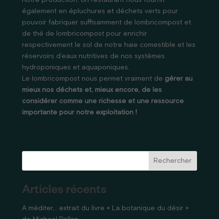
notre production. Un restaurant nous fournit
également en épluchures et déchets verts pour
pouvoir fabriquer suffisamment de lombricompost et
de thé de lombricompost pour enrichir
respectivement le sol de notre haie comestible et les
réservoirs d’eaux nutritives de nos systèmes
hydroponiques et aquaponiques.
Le lombricompost nous permet vraiment de
gérer au
mieux nos déchets et, mieux encore, de les
considérer comme une richesse et une ressource
importante pour notre exploitation !
Rechercher
Articles récents
A méditer… extrait du livre « La botanique du désir »