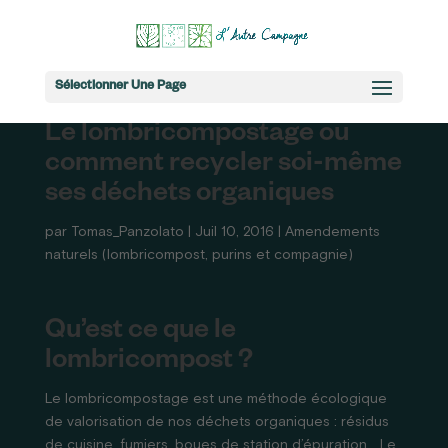
Sélectionner Une Page
Le lombricompostage ou
comment recycler soi-même
ses déchets organiques
par
Tomas_Panzolato
|
Juil 10, 2016
|
Amendements
naturels (lombricompost, purins et compagnie)
Qu’est ce que le
lombricompost ?
Le lombricompostage est une méthode écologique
de valorisation de nos déchets organiques : résidus
de cuisine, fumiers, boues de station d’épuration… Le